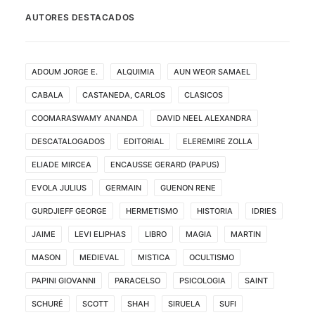
AUTORES DESTACADOS
ADOUM JORGE E.
ALQUIMIA
AUN WEOR SAMAEL
CABALA
CASTANEDA, CARLOS
CLASICOS
COOMARASWAMY ANANDA
DAVID NEEL ALEXANDRA
DESCATALOGADOS
EDITORIAL
ELEREMIRE ZOLLA
ELIADE MIRCEA
ENCAUSSE GERARD (PAPUS)
EVOLA JULIUS
GERMAIN
GUENON RENE
GURDJIEFF GEORGE
HERMETISMO
HISTORIA
IDRIES
JAIME
LEVI ELIPHAS
LIBRO
MAGIA
MARTIN
MASON
MEDIEVAL
MISTICA
OCULTISMO
PAPINI GIOVANNI
PARACELSO
PSICOLOGIA
SAINT
SCHURÉ
SCOTT
SHAH
SIRUELA
SUFI