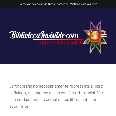
La mayor colección de libros Esotéricos, Místicos y de Alquimia
La fotografía no necesariamente representa al libro
INICIO
señalado, en algunos casos es sólo referencial. Ver
con cuidado estado actual de los libros antes de
adquirirlos
QUIENES SOMOS