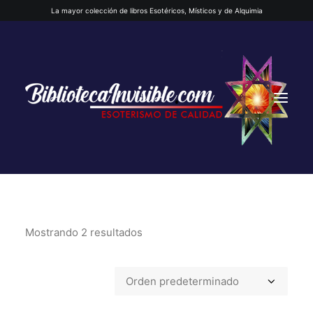
La mayor colección de libros Esotéricos, Místicos y de Alquimia
Mostrando 2 resultados
INICIO
QUIENES SOMOS