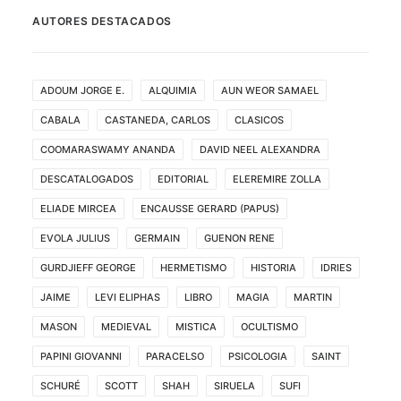
AUTORES DESTACADOS
ADOUM JORGE E.
ALQUIMIA
AUN WEOR SAMAEL
CABALA
CASTANEDA, CARLOS
CLASICOS
COOMARASWAMY ANANDA
DAVID NEEL ALEXANDRA
DESCATALOGADOS
EDITORIAL
ELEREMIRE ZOLLA
ELIADE MIRCEA
ENCAUSSE GERARD (PAPUS)
EVOLA JULIUS
GERMAIN
GUENON RENE
GURDJIEFF GEORGE
HERMETISMO
HISTORIA
IDRIES
JAIME
LEVI ELIPHAS
LIBRO
MAGIA
MARTIN
MASON
MEDIEVAL
MISTICA
OCULTISMO
PAPINI GIOVANNI
PARACELSO
PSICOLOGIA
SAINT
SCHURÉ
SCOTT
SHAH
SIRUELA
SUFI