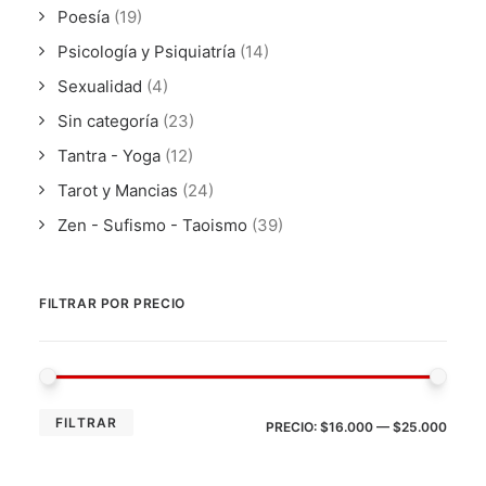
Poesía
(19)
Psicología y Psiquiatría
(14)
Sexualidad
(4)
Sin categoría
(23)
Tantra - Yoga
(12)
Tarot y Mancias
(24)
Zen - Sufismo - Taoismo
(39)
FILTRAR POR PRECIO
PRE
PRE
FILTRAR
PRECIO:
$16.000
—
$25.000
MÍN
MÁX