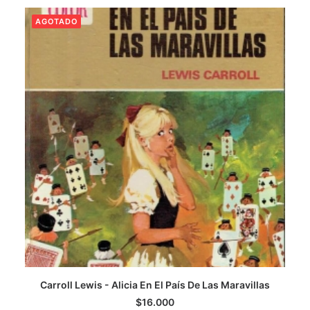
AGOTADO
CATEGORÍAS
AUTORES DESTACADOS
GLOSARIO
CONTACTO
LOGIN / REGISTER
CART
Carroll Lewis - Alicia En El País De Las Maravillas
LEER MÁS
$
16.000