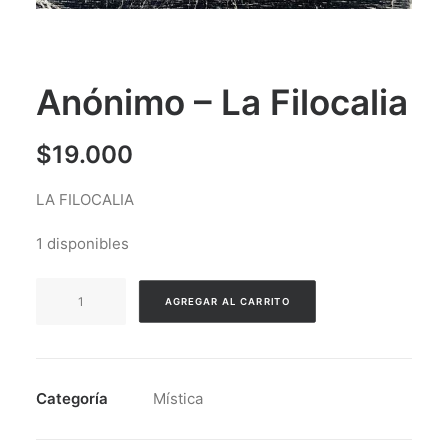
Anónimo – La Filocalia
$
19.000
LA FILOCALIA
1 disponibles
Anónimo
AGREGAR AL CARRITO
-
La
Filocalia
cantidad
Categoría
Mística