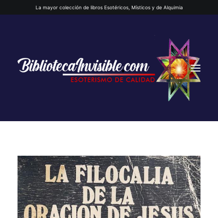
La mayor colección de libros Esotéricos, Místicos y de Alquimia
INICIO
QUIENES SOMOS