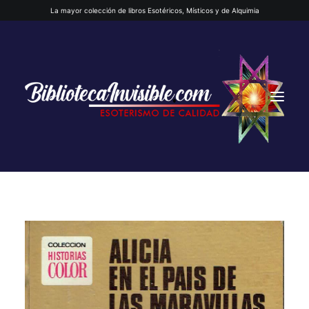
La mayor colección de libros Esotéricos, Místicos y de Alquimia
INICIO
QUIENES SOMOS