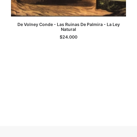
De Volney Conde - Las Ruinas De Palmira - La Ley
LEER MÁS
Natural
$
24.000