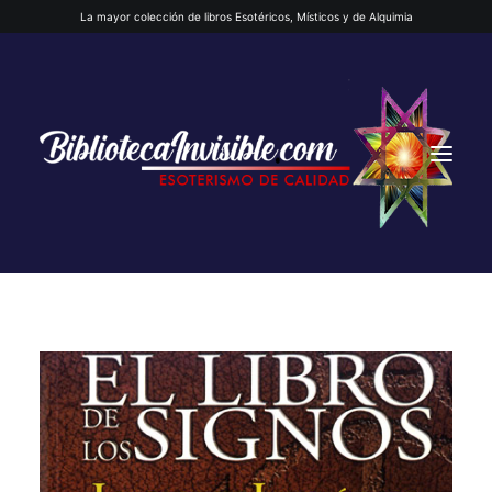
La mayor colección de libros Esotéricos, Místicos y de Alquimia
INICIO
QUIENES SOMOS