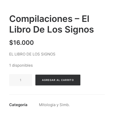
Compilaciones – El
Libro De Los Signos
$
16.000
EL LIBRO DE LOS SIGNOS
1 disponibles
Compilaciones
AGREGAR AL CARRITO
-
El
Libro
De
Categoría
Mitologia y Simb.
Los