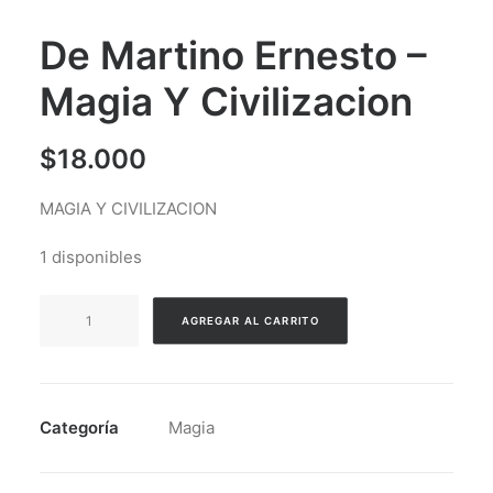
De Martino Ernesto –
Magia Y Civilizacion
$
18.000
MAGIA Y CIVILIZACION
1 disponibles
De
AGREGAR AL CARRITO
Martino
Ernesto
-
Magia
Categoría
Magia
Y
Civilizacion