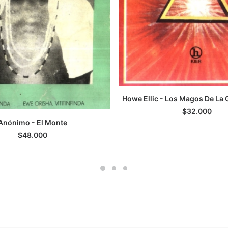
Howe Ellic - Los Magos De La
LEER MÁS
$
32.000
Anónimo - El Monte
LEER MÁS
$
48.000