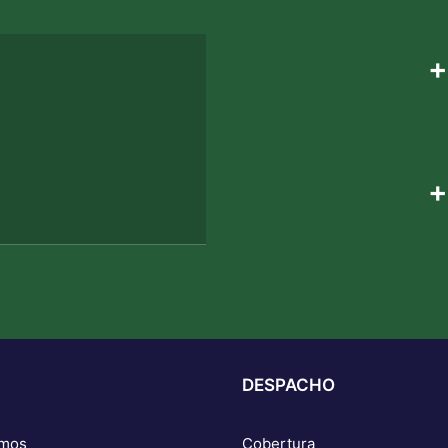
+
+
DESPACHO
omos
Cobertura