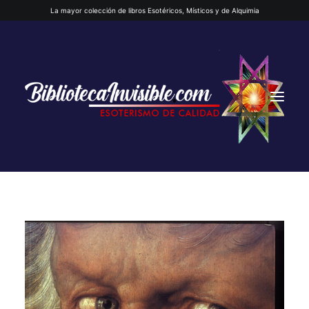
La mayor colección de libros Esotéricos, Místicos y de Alquimia
INICIO
QUIENES SOMOS