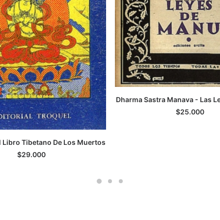
Dharma Sastra Manava - Las L
LEER MÁS
$
25.000
 Libro Tibetano De Los Muertos
LEER MÁS
$
29.000