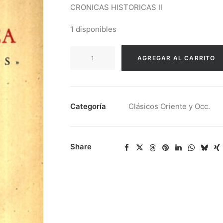
CRONICAS HISTORICAS II
1 disponibles
Jaime
AGREGAR AL CARRITO
I
-
Cronicas
Historicas
Categoría
Clásicos Oriente y Occ.
II
cantidad
Share