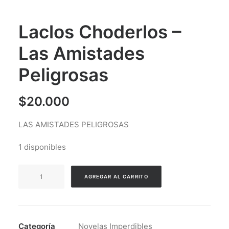
Laclos Choderlos –
Las Amistades
Peligrosas
$
20.000
LAS AMISTADES PELIGROSAS
1 disponibles
Laclos
AGREGAR AL CARRITO
Choderlos
-
Las
Amistades
Categoría
Novelas Imperdibles