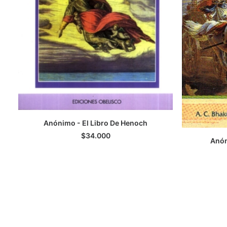
Anónimo - El Libro De Henoch
LEER MÁS
$
34.000
Anón
A