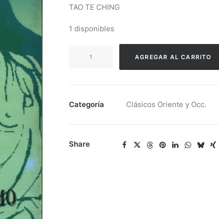
TAO TE CHING
1 disponibles
Lao
AGREGAR AL CARRITO
Tse
-
Tao
Te
Categoría
Clásicos Oriente y Occ.
Ching
cantidad
Share