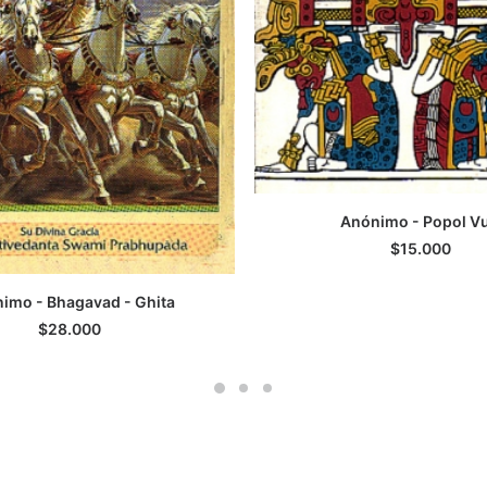
Anónimo - Popol V
LEER MÁS
$
15.000
imo - Bhagavad - Ghita
GREGAR AL CARRITO
$
28.000