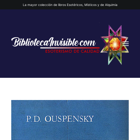
La mayor colección de libros Esotéricos, Místicos y de Alquimia
INICIO
QUIENES SOMOS