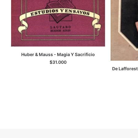
Huber & Mauss - Magia Y Sacrificio
LEER MÁS
$
31.000
De Lafforest
A