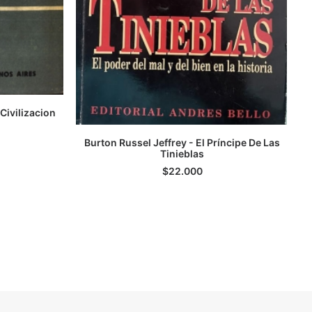
Civilizacion
TO
Burton Russel Jeffrey - El Príncipe De Las
LEER MÁS
Tinieblas
$
22.000