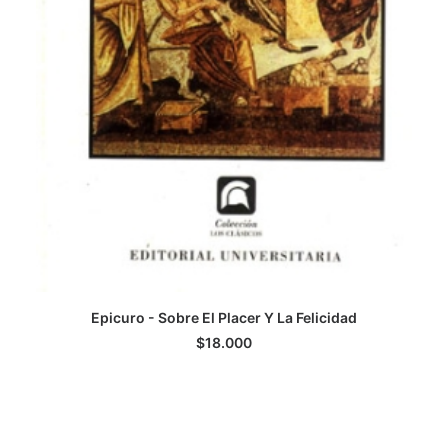
F
Epicuro - Sobre El Placer Y La Felicidad
LEER MÁS
$
18.000