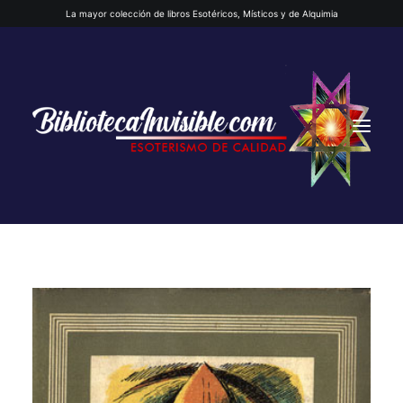
La mayor colección de libros Esotéricos, Místicos y de Alquimia
INICIO
QUIENES SOMOS