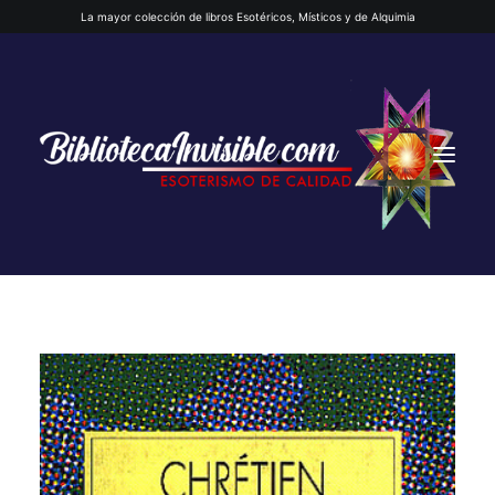
La mayor colección de libros Esotéricos, Místicos y de Alquimia
INICIO
QUIENES SOMOS