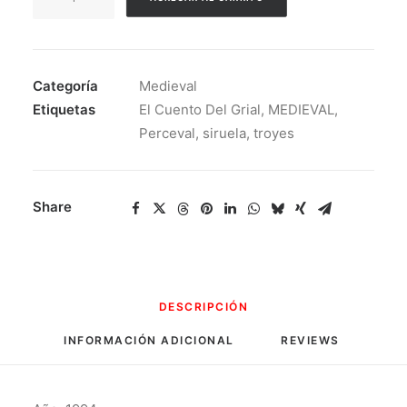
Editorial
(Descatalogados)
-
Perceval
Categoría
Medieval
O
Etiquetas
El Cuento Del Grial
,
MEDIEVAL
,
El
Perceval
,
siruela
,
troyes
Cuento
Del
Grial
Share
-
C.De
Troyes
cantidad
DESCRIPCIÓN
INFORMACIÓN ADICIONAL
REVIEWS 