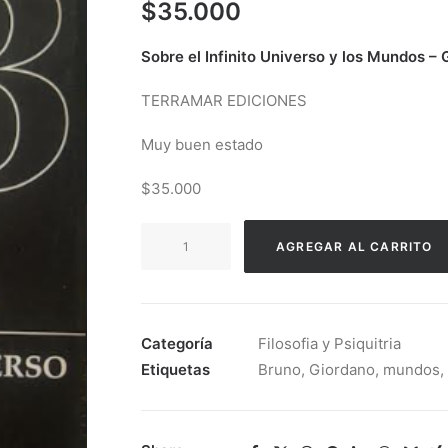
$
35.000
Sobre el Infinito Universo y los Mundos –
TERRAMAR EDICIONES
Muy buen estado
$35.000
Sobre
AGREGAR AL CARRITO
el
Infinito
Universo
y
Categoría
Filosofia y Psiquitria
los
Etiquetas
Bruno
,
Giordano
,
mundos
,
Mundos
-
Giordano