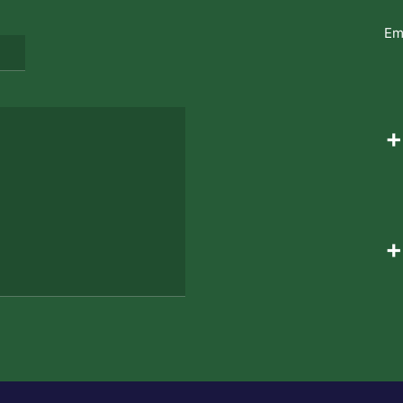
Em
+
+