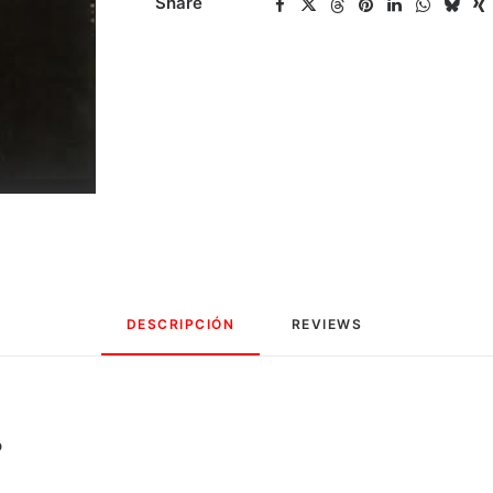
Share
Bruno
cantidad
DESCRIPCIÓN
REVIEWS 
o