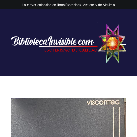
La mayor colección de libros Esotéricos, Místicos y de Alquimia
INICIO
QUIENES SOMOS