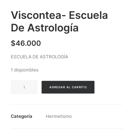
Viscontea- Escuela
De Astrología
$
46.000
ESCUELA DE ASTROLOGÍA
1 disponibles
Viscontea-
AGREGAR AL CARRITO
Escuela
De
Astrología
cantidad
Categoría
Hermetismo