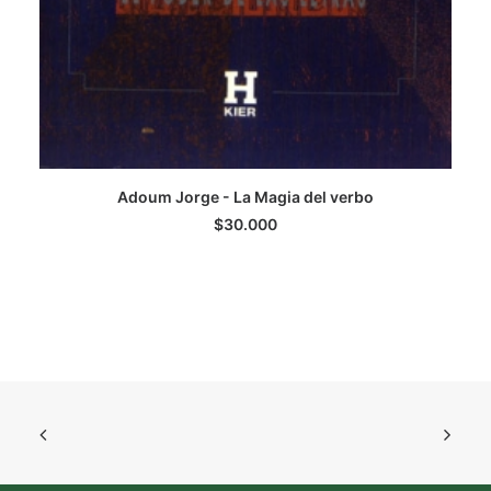
Adoum Jorge - La Magia del verbo
H
AGREGAR AL CARRITO
$
30.000