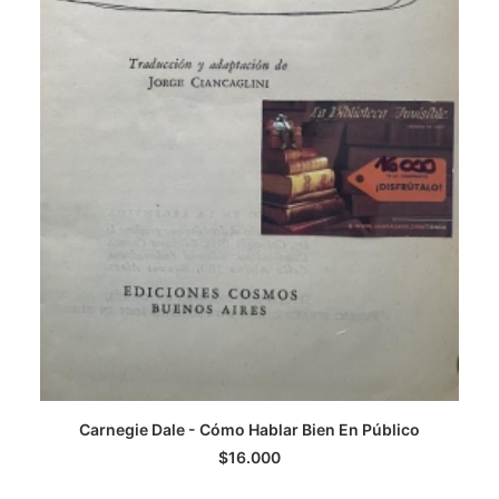
Ca
Carnegie Dale - Cómo Hablar Bien En Público
AGREGAR AL CARRITO
$
16.000