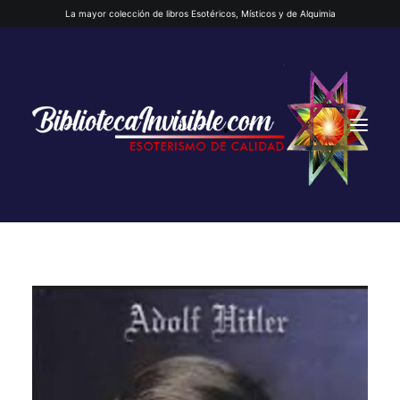
La mayor colección de libros Esotéricos, Místicos y de Alquimia
INICIO
QUIENES SOMOS