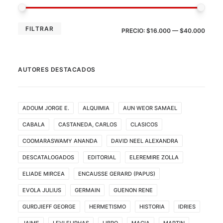
PRE
PRE
FILTRAR
PRECIO:
$16.000
—
$40.000
MÍN
MÁX
AUTORES DESTACADOS
ADOUM JORGE E.
ALQUIMIA
AUN WEOR SAMAEL
CABALA
CASTANEDA, CARLOS
CLASICOS
COOMARASWAMY ANANDA
DAVID NEEL ALEXANDRA
DESCATALOGADOS
EDITORIAL
ELEREMIRE ZOLLA
ELIADE MIRCEA
ENCAUSSE GERARD (PAPUS)
EVOLA JULIUS
GERMAIN
GUENON RENE
GURDJIEFF GEORGE
HERMETISMO
HISTORIA
IDRIES
JAIME
LEVI ELIPHAS
LIBRO
MAGIA
MARTIN