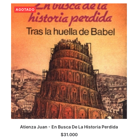
AGOTADO
CATEGORÍAS
AUTORES DESTACADOS
GLOSARIO
CONTACTO
LOGIN / REGISTER
CART
Atienza Juan - En Busca De La Historia Perdida
LEER MÁS
$
31.000