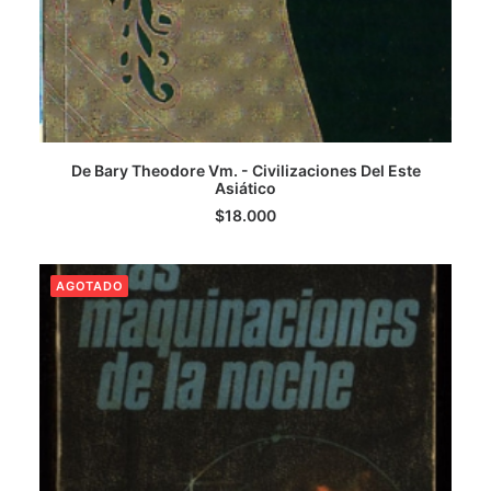
De Bary Theodore Vm. - Civilizaciones Del Este
LEER MÁS
Asiático
$
18.000
AGOTADO