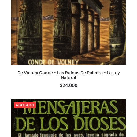
De Volney Conde - Las Ruinas De Palmira - La Ley
LEER MÁS
Natural
$
24.000
AGOTADO