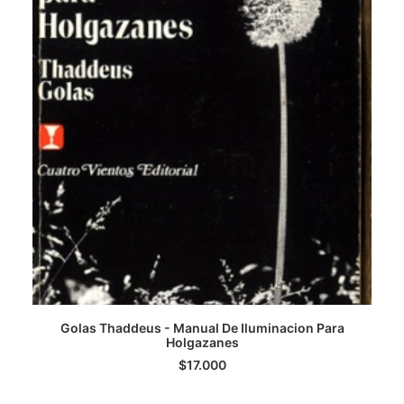
Golas Thaddeus - Manual De Iluminacion Para
Holgazanes
LEER MÁS
$
17.000