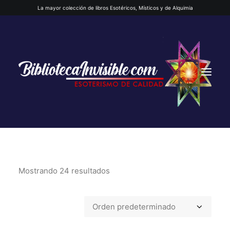
La mayor colección de libros Esotéricos, Místicos y de Alquimia
Mostrando 24 resultados
INICIO
QUIENES SOMOS