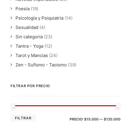
Poesía
(19)
Psicología y Psiquiatría
(14)
Sexualidad
(4)
Sin categoría
(23)
Tantra - Yoga
(12)
Tarot y Mancias
(24)
Zen - Sufismo - Taoismo
(39)
FILTRAR POR PRECIO
PRE
PRE
FILTRAR
PRECIO:
$15.000
—
$135.000
MÍN
MÁX