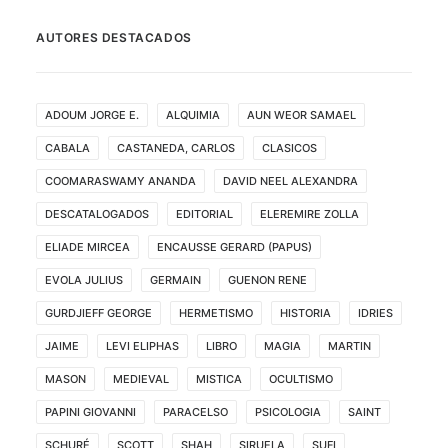
AUTORES DESTACADOS
ADOUM JORGE E.
ALQUIMIA
AUN WEOR SAMAEL
CABALA
CASTANEDA, CARLOS
CLASICOS
COOMARASWAMY ANANDA
DAVID NEEL ALEXANDRA
DESCATALOGADOS
EDITORIAL
ELEREMIRE ZOLLA
ELIADE MIRCEA
ENCAUSSE GERARD (PAPUS)
EVOLA JULIUS
GERMAIN
GUENON RENE
GURDJIEFF GEORGE
HERMETISMO
HISTORIA
IDRIES
JAIME
LEVI ELIPHAS
LIBRO
MAGIA
MARTIN
MASON
MEDIEVAL
MISTICA
OCULTISMO
PAPINI GIOVANNI
PARACELSO
PSICOLOGIA
SAINT
SCHURÉ
SCOTT
SHAH
SIRUELA
SUFI