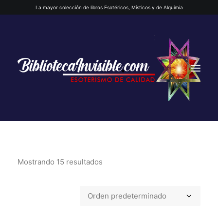
La mayor colección de libros Esotéricos, Místicos y de Alquimia
Mostrando 15 resultados
INICIO
QUIENES SOMOS