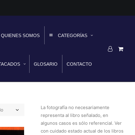
QUIENES SOMOS
CATEGORÍAS
TACADOS
GLOSARIO
CONTACTO
La fotografía no necesariamente
representa al libro señalado, en
algunos casos es sólo referencial. Ver
con cuidado estado actual de los libros