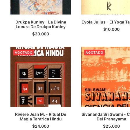
Drukpa Kunley - La Divina
Evola Julius - El Yoga Ta
Locura De Drukpa Kunley
AGREGAR AL CARRITO
AGREGAR AL CARRI
$
10.000
$
30.000
AGOTADO
AGOTADO
Riviere Jean M. - Ritual De
Sivananda Sri Swami - C
Magia Tantrica Hindu
LEER MÁS
Del Pranayama
LEER MÁS
$
24.000
$
25.000