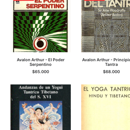
Avalon Arthur - El Poder
Avalon Arthur - Principi
Serpentino
LEER MÁS
LEER MÁS
Tantra
$
65.000
$
68.000