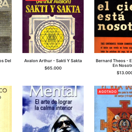
os Del
Avalon Arthur - Sakti Y Sakta
Bernard Theos - El
LEER MÁS
AGREGAR AL 
En Nosot
$
65.000
$
13.00
AGOTADO