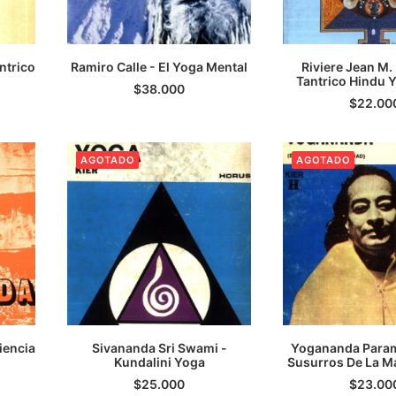
ntrico
Ramiro Calle - El Yoga Mental
Riviere Jean M. 
TO
AGREGAR AL CARRITO
Tantrico Hindu 
LEER M
$
38.000
$
22.00
AGOTADO
AGOTADO
iencia
Sivananda Sri Swami -
Yogananda Para
Kundalini Yoga
LEER MÁS
Susurros De La M
LEER M
$
25.000
$
23.00