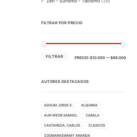
Zen - Sufismo - Taoismo
(39)
FILTRAR POR PRECIO
PRE
PRE
FILTRAR
PRECIO:
$10.000
—
$68.000
MÍN
MÁX
AUTORES DESTACADOS
ADOUM JORGE E.
ALQUIMIA
AUN WEOR SAMAEL
CABALA
CASTANEDA, CARLOS
CLASICOS
COOMARASWAMY ANANDA