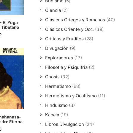
Budismo
(5)
Ciencia
(2)
Clásicos Griegos y Romanos
(40)
- El Yoga
Y Tibetano
ÁS
Clásicos Oriente y Occ.
(39)
0
Críticos y Eruditos
(28)
Divugación
(9)
Exploradores
(17)
Filosofia y Psiquitria
(2)
Gnosis
(32)
Hermetismo
(68)
Hermetismo y Ocultismo
(11)
Hinduismo
(3)
Kabala
(19)
mahanasa-
adre Eterna
ÁS
Libros Divulgacion
(24)
0