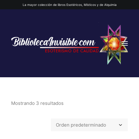
La mayor colección de libros Esotéricos, Místicos y de Alquimia
Mostrando 3 resultados
INICIO
QUIENES SOMOS