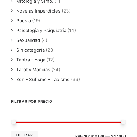
Mitologia y Simb.
(11)
Novelas Imperdibles
(23)
Poesía
(19)
Psicología y Psiquiatría
(14)
Sexualidad
(4)
Sin categoría
(23)
Tantra - Yoga
(12)
Tarot y Mancias
(24)
Zen - Sufismo - Taoismo
(39)
FILTRAR POR PRECIO
PRE
PRE
FILTRAR
PRECIO:
$10.000
—
$47.000