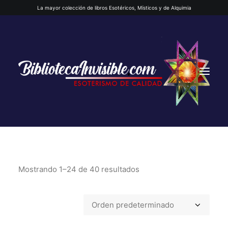
La mayor colección de libros Esotéricos, Místicos y de Alquimia
Mostrando 1–24 de 40 resultados
INICIO
QUIENES SOMOS