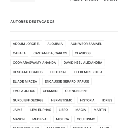
MÍN
MÁX
AUTORES DESTACADOS
ADOUM JORGE E.
ALQUIMIA
AUN WEOR SAMAEL
CABALA
CASTANEDA, CARLOS
CLASICOS
COOMARASWAMY ANANDA
DAVID NEEL ALEXANDRA
DESCATALOGADOS
EDITORIAL
ELEREMIRE ZOLLA
ELIADE MIRCEA
ENCAUSSE GERARD (PAPUS)
EVOLA JULIUS
GERMAIN
GUENON RENE
GURDJIEFF GEORGE
HERMETISMO
HISTORIA
IDRIES
JAIME
LEVI ELIPHAS
LIBRO
MAGIA
MARTIN
MASON
MEDIEVAL
MISTICA
OCULTISMO