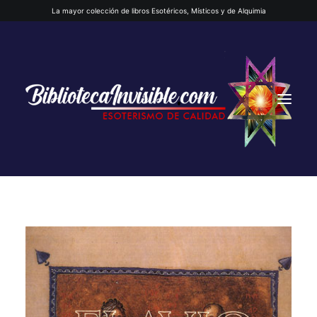
La mayor colección de libros Esotéricos, Místicos y de Alquimia
INICIO
QUIENES SOMOS