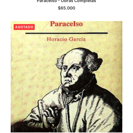
Paracelso - Obras Completas
LEER MÁS
$
65.000
AGOTADO