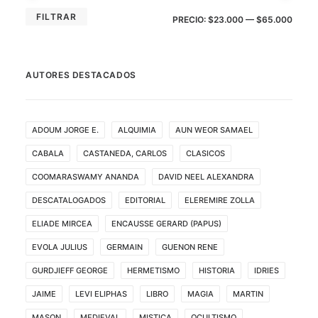
PRE
PRE
FILTRAR
PRECIO:
$23.000
—
$65.000
MÍN
MÁX
AUTORES DESTACADOS
ADOUM JORGE E.
ALQUIMIA
AUN WEOR SAMAEL
CABALA
CASTANEDA, CARLOS
CLASICOS
COOMARASWAMY ANANDA
DAVID NEEL ALEXANDRA
DESCATALOGADOS
EDITORIAL
ELEREMIRE ZOLLA
ELIADE MIRCEA
ENCAUSSE GERARD (PAPUS)
EVOLA JULIUS
GERMAIN
GUENON RENE
GURDJIEFF GEORGE
HERMETISMO
HISTORIA
IDRIES
JAIME
LEVI ELIPHAS
LIBRO
MAGIA
MARTIN
MASON
MEDIEVAL
MISTICA
OCULTISMO