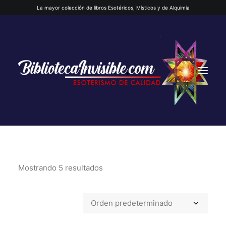
La mayor colección de libros Esotéricos, Místicos y de Alquimia
Mostrando 5 resultados
INICIO
QUIENES SOMOS