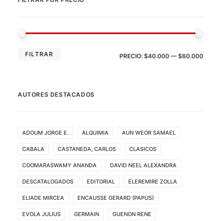
PRE
PRE
FILTRAR
PRECIO:
$40.000
—
$60.000
MÍN
MÁX
AUTORES DESTACADOS
ADOUM JORGE E.
ALQUIMIA
AUN WEOR SAMAEL
CABALA
CASTANEDA, CARLOS
CLASICOS
COOMARASWAMY ANANDA
DAVID NEEL ALEXANDRA
DESCATALOGADOS
EDITORIAL
ELEREMIRE ZOLLA
ELIADE MIRCEA
ENCAUSSE GERARD (PAPUS)
EVOLA JULIUS
GERMAIN
GUENON RENE