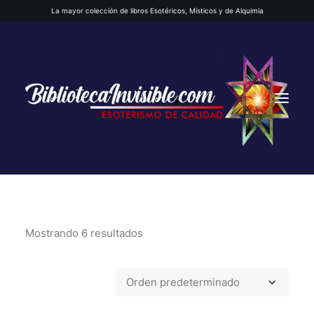
La mayor colección de libros Esotéricos, Místicos y de Alquimia
Mostrando 6 resultados
INICIO
QUIENES SOMOS