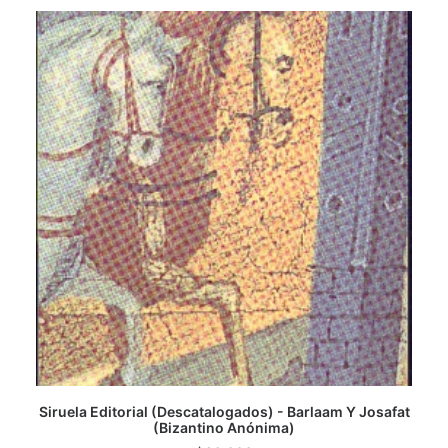
CATEGORÍAS
AUTORES DESTACADOS
GLOSARIO
CONTACTO
LOGIN / REGISTER
CART
Siruela Editorial (Descatalogados) - Barlaam Y Josafat
AGREGAR AL CARRITO
(Bizantino Anónima)