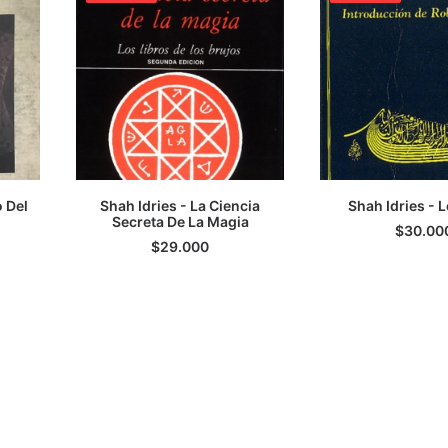
o Del
Shah Idries - La Ciencia
Shah Idries - L
TO
Secreta De La Magia
LEER MÁS
LEER M
$
30.00
$
29.000