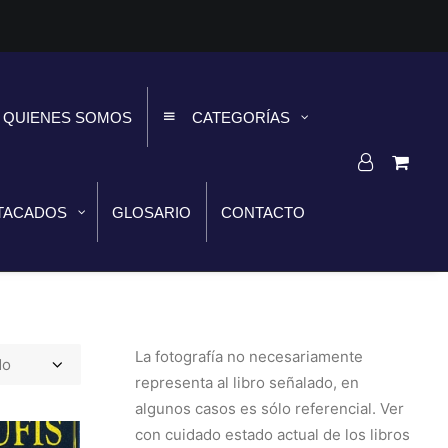
QUIENES SOMOS
CATEGORÍAS
TACADOS
GLOSARIO
CONTACTO
La fotografía no necesariamente
representa al libro señalado, en
algunos casos es sólo referencial. Ver
con cuidado estado actual de los libros