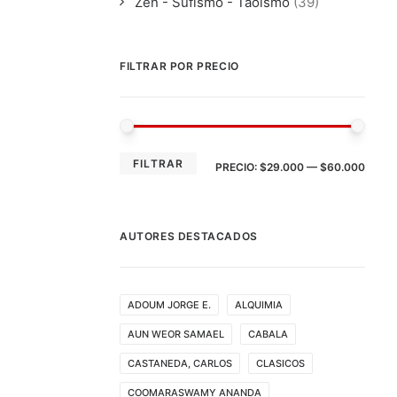
Zen - Sufismo - Taoismo
(39)
FILTRAR POR PRECIO
PRE
PRE
FILTRAR
PRECIO:
$29.000
—
$60.000
MÍN
MÁX
AUTORES DESTACADOS
ADOUM JORGE E.
ALQUIMIA
AUN WEOR SAMAEL
CABALA
CASTANEDA, CARLOS
CLASICOS
COOMARASWAMY ANANDA