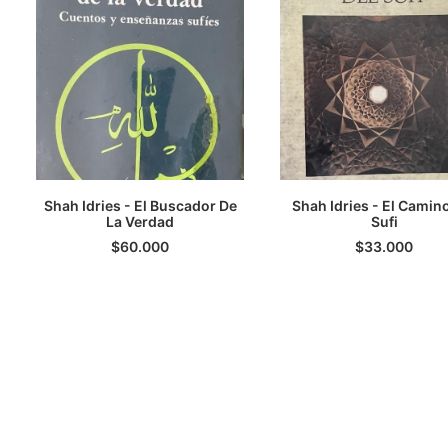
Shah Idries - El Buscador De
Shah Idries - El Camin
AGREGAR AL CARRITO
La Verdad
AGREGAR AL CARRI
Sufi
$
60.000
$
33.000