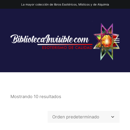
La mayor colección de libros Esotéricos, Místicos y de Alquimia
Mostrando 10 resultados
INICIO
QUIENES SOMOS