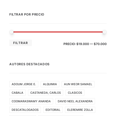
FILTRAR POR PRECIO
PRE
PRE
FILTRAR
PRECIO:
$19.000
—
$70.000
MÍN
MÁX
AUTORES DESTACADOS
ADOUM JORGE E.
ALQUIMIA
AUN WEOR SAMAEL
CABALA
CASTANEDA, CARLOS
CLASICOS
COOMARASWAMY ANANDA
DAVID NEEL ALEXANDRA
DESCATALOGADOS
EDITORIAL
ELEREMIRE ZOLLA