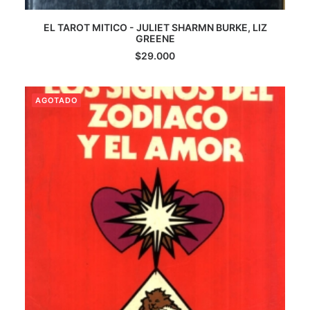
EL TAROT MITICO - JULIET SHARMN BURKE, LIZ
LEER MÁS
GREENE
$
29.000
AGOTADO