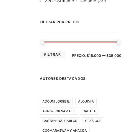
Zen - Sufismo - Taoismo
(39)
FILTRAR POR PRECIO
PRE
PRE
FILTRAR
PRECIO:
$15.000
—
$35.000
MÍN
MÁX
AUTORES DESTACADOS
ADOUM JORGE E.
ALQUIMIA
AUN WEOR SAMAEL
CABALA
CASTANEDA, CARLOS
CLASICOS
COOMARASWAMY ANANDA