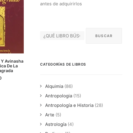
antes de adquirirlos
 Y Avinasha
CATEGORÍAS DE LIBROS
ica De La
ÁS
agrada
0
Alquimia
(86)
Antropologia
(15)
Antropología e Historia
(28)
Arte
(5)
Astrología
(4)