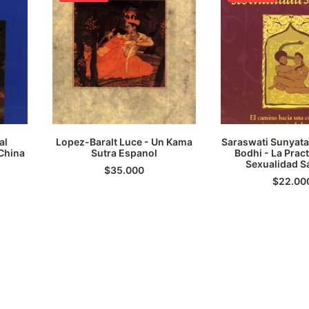
al
Lopez-Baralt Luce - Un Kama
Saraswati Sunyata
 China
TO
Sutra Espanol
LEER MÁS
Bodhi - La Pract
LEER M
Sexualidad S
$
35.000
$
22.00