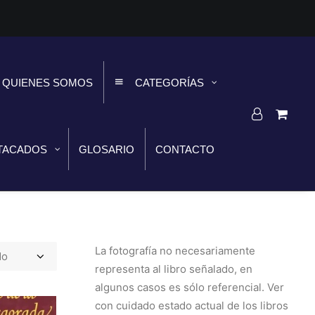
QUIENES SOMOS
CATEGORÍAS
TACADOS
GLOSARIO
CONTACTO
La fotografía no necesariamente
representa al libro señalado, en
algunos casos es sólo referencial. Ver
con cuidado estado actual de los libros