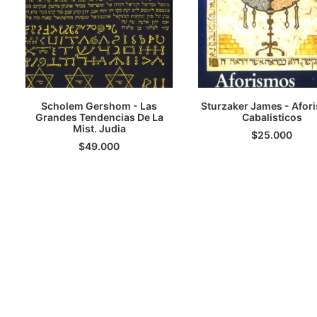
Scholem Gershom - Las
Sturzaker James - Afor
Grandes Tendencias De La
LEER MÁS
AGREGAR AL CARRI
Cabalisticos
Mist. Judia
$
25.000
$
49.000