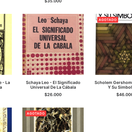
$
35.000
AGOTADO
 - La
Schaya Leo - El Significado
Scholem Gershom 
a
AGREGAR AL CARRITO
Universal De La Cábala
Y Su Simbo
LEER M
$
26.000
$
46.00
AGOTADO