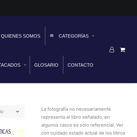
QUIENES SOMOS
CATEGORÍAS
TACADOS
GLOSARIO
CONTACTO
La fotografía no necesariamente
representa al libro señalado, en
algunos casos es sólo referencial. Ver
con cuidado estado actual de los libros