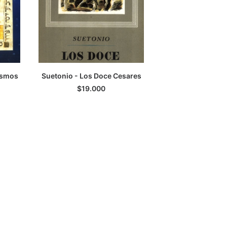
ismos
Suetonio - Los Doce Cesares
TO
LEER MÁS
$
19.000