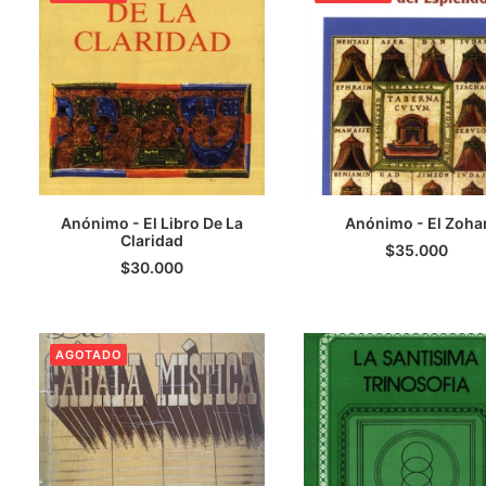
Anónimo - El Libro De La
Anónimo - El Zoha
LEER MÁS
Claridad
LEER MÁS
$
35.000
$
30.000
AGOTADO