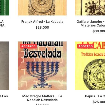
LA
Franck Alfred - La Kabbala
Gaffarel Jacobo 
FIA
TO
LEER MÁS
Misterios Caba
AGREGAR AL 
$
38.000
$
30.00
AGOTADO
AGOTADO
De Los
Mac Gregor Matters. - La
Papus - La 
TO
Qabalah Desvelada
LEER MÁS
LEER M
$
25.00