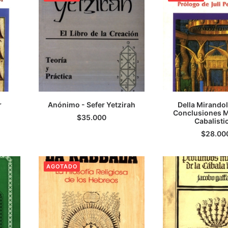
r
Anónimo - Sefer Yetzirah
Della Mirandol
LEER MÁS
Conclusiones M
LEER M
$
35.000
Cabalisti
$
28.00
AGOTADO