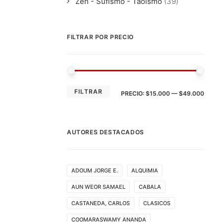
Zen - Sufismo - Taoismo
(39)
FILTRAR POR PRECIO
PRE
PRE
FILTRAR
PRECIO:
$15.000
—
$49.000
MÍN
MÁX
AUTORES DESTACADOS
ADOUM JORGE E.
ALQUIMIA
AUN WEOR SAMAEL
CABALA
CASTANEDA, CARLOS
CLASICOS
COOMARASWAMY ANANDA