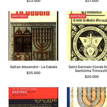
$
23.000
$
21.000
AGOTADO
AGOTADO
Safran Alexandre - La Cabala
Saint Germain Conde De
LEER MÁS
Santisima Trinosofi
LEER MÁS
$
25.000
$
20.000
AGOTADO