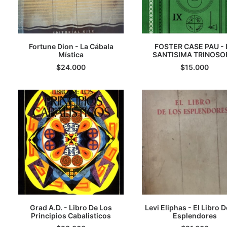
Fortune Dion - La Cábala
FOSTER CASE PAU - 
LEER MÁS
Mística
SANTISIMA TRINOSO
AGREGAR AL CARRI
$
24.000
$
15.000
Grad A.D. - Libro De Los
Levi Eliphas - El Libro 
Principios Cabalisticos
AGREGAR AL CARRITO
AGREGAR AL CARRI
Esplendores