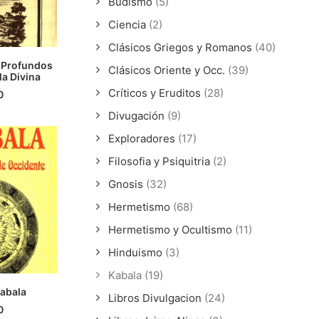
Budismo
(5)
Ciencia
(2)
Clásicos Griegos y Romanos
(40)
- Profundos
Clásicos Oriente y Occ.
(39)
la Divina
CARRITO
Críticos y Eruditos
(28)
0
Divugación
(9)
Exploradores
(17)
Filosofia y Psiquitria
(2)
Gnosis
(32)
Hermetismo
(68)
Hermetismo y Ocultismo
(11)
Hinduismo
(3)
Kabala
(19)
Cabala
Libros Divulgacion
(24)
ÁS
0