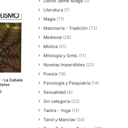
Libros Jaime Aliaga
(3)
Literatura
(7)
Magia
(71)
Masonería - Tradición
(73)
Medieval
(28)
Mística
(51)
Mitologia y Simb.
(11)
Novelas Imperdibles
(23)
Poesía
(19)
- La Cabala
Psicología y Psiquiatría
(14)
lismo
ÁS
0
Sexualidad
(4)
Sin categoría
(23)
Tantra - Yoga
(12)
Tarot y Mancias
(24)