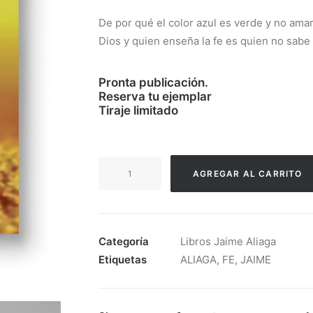
De por qué el color azul es verde y no ama
Dios y quien enseña la fe es quien no sabe
Pronta publicación.
Reserva tu ejemplar
Tiraje limitado
FE
AGREGAR AL CARRITO
-
JAIME
ALIAGA
cantidad
Categoría
Libros Jaime Aliaga
Etiquetas
ALIAGA
,
FE
,
JAIME