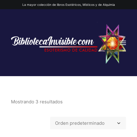
La mayor colección de libros Esotéricos, Místicos y de Alquimia
Mostrando 3 resultados
INICIO
QUIENES SOMOS