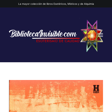
La mayor colección de libros Esotéricos, Místicos y de Alquimia
INICIO
QUIENES SOMOS