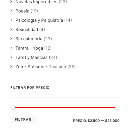
Novelas Imperdibles
(23)
Poesía
(19)
Psicología y Psiquiatría
(14)
Sexualidad
(4)
Sin categoría
(23)
Tantra - Yoga
(12)
Tarot y Mancias
(24)
Zen - Sufismo - Taoismo
(39)
FILTRAR POR PRECIO
PRE
PRE
FILTRAR
PRECIO:
$2.500
—
$25.000
MÍN
MÁX