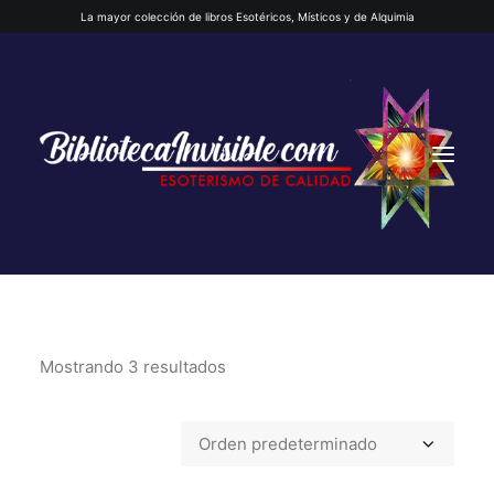
La mayor colección de libros Esotéricos, Místicos y de Alquimia
Mostrando 3 resultados
INICIO
QUIENES SOMOS