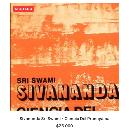
AGOTADO
CATEGORÍAS
AUTORES DESTACADOS
GLOSARIO
CONTACTO
LOGIN / REGISTER
CART
Sivananda Sri Swami - Ciencia Del Pranayama
LEER MÁS
$
25.000