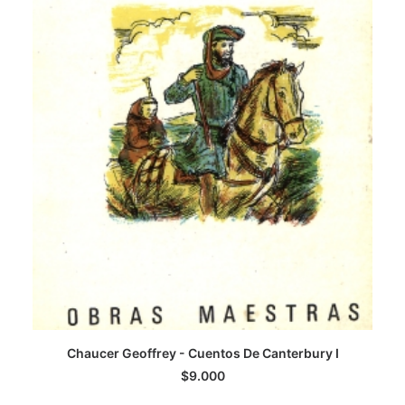
Si
Chaucer Geoffrey - Cuentos De Canterbury I
LEER MÁS
$
9.000