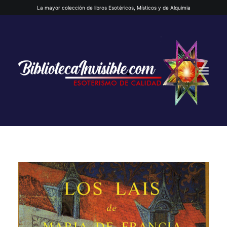
La mayor colección de libros Esotéricos, Místicos y de Alquimia
INICIO
QUIENES SOMOS