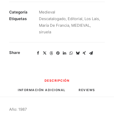
-
Los
Categoría
Medieval
Lais
Etiquetas
Descatalogado
,
Editorial
,
Los Lais
,
-
María De Francia
,
MEDIEVAL
,
María
siruela
De
Francia
cantidad
Share
DESCRIPCIÓN
INFORMACIÓN ADICIONAL
REVIEWS 
Año: 1987