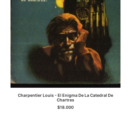
Charpentier Louis - El Enigma De La Catedral De
LEER MÁS
Chartres
$
18.000