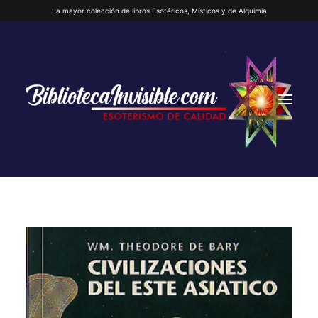
La mayor colección de libros Esotéricos, Místicos y de Alquimia
INICIO
QUIENES SOMOS