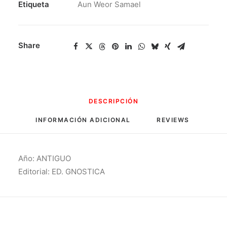
Fund.
Etiqueta
Aun Weor Samael
Endocrin.
Y
Crim.
Share
cantidad
DESCRIPCIÓN
INFORMACIÓN ADICIONAL
REVIEWS 
Año: ANTIGUO
Editorial: ED. GNOSTICA