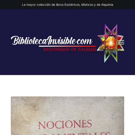
La mayor colección de libros Esotéricos, Místicos y de Alquimia
INICIO
QUIENES SOMOS