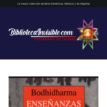
La mayor colección de libros Esotéricos, Místicos y de Alquimia
INICIO
QUIENES SOMOS