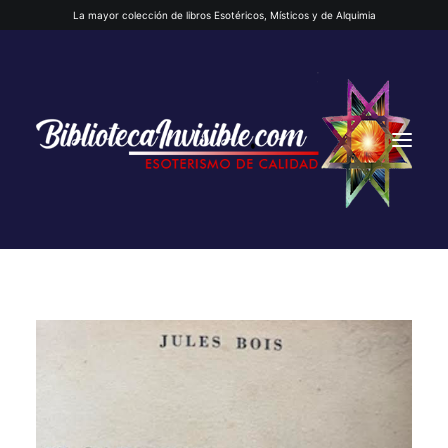
La mayor colección de libros Esotéricos, Místicos y de Alquimia
INICIO
QUIENES SOMOS