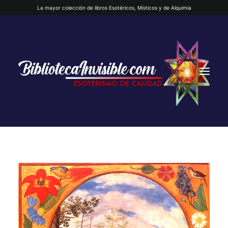
La mayor colección de libros Esotéricos, Místicos y de Alquimia
INICIO
QUIENES SOMOS