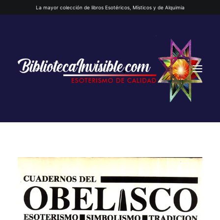
La mayor colección de libros Esotéricos, Místicos y de Alquimia
INICIO
QUIENES SOMOS