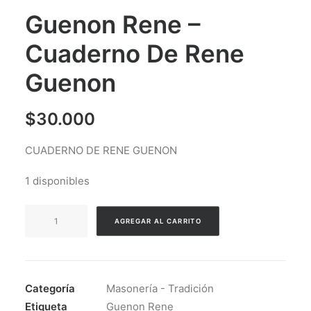
Guenon Rene –
Cuaderno De Rene
Guenon
$
30.000
CUADERNO DE RENE GUENON
1 disponibles
Guenon
AGREGAR AL CARRITO
Rene
-
Cuaderno
De
Categoría
Masonería - Tradición
Rene
Etiqueta
Guenon Rene