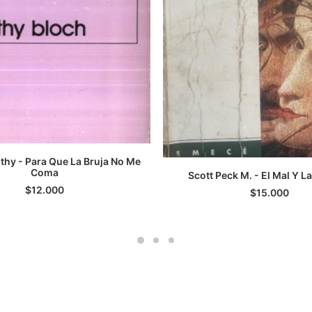
thy - Para Que La Bruja No Me
GREGAR AL CARRITO
Coma
Scott Peck M. - El Mal Y L
AGREGAR AL CARRI
$
12.000
$
15.000