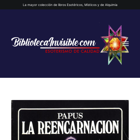
La mayor colección de libros Esotéricos, Místicos y de Alquimia
INICIO
QUIENES SOMOS