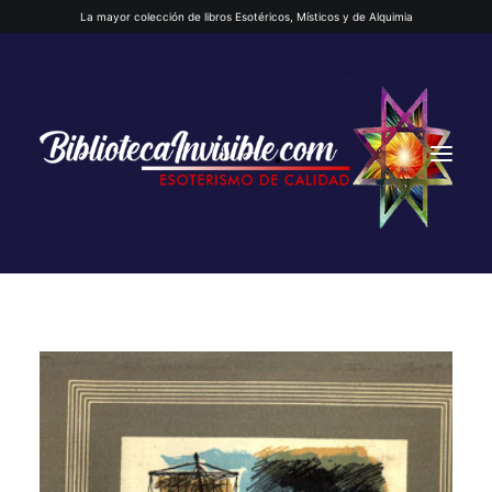
La mayor colección de libros Esotéricos, Místicos y de Alquimia
INICIO
QUIENES SOMOS