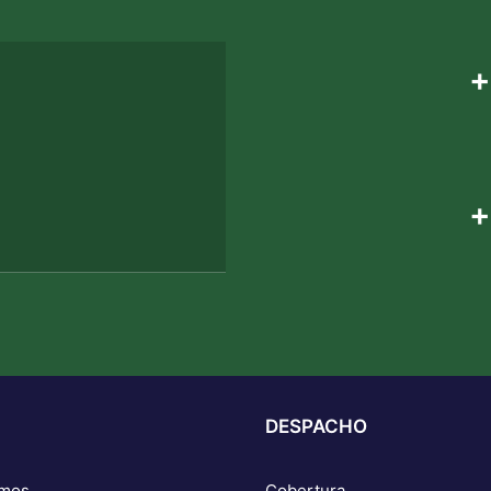
+
+
DESPACHO
omos
Cobertura