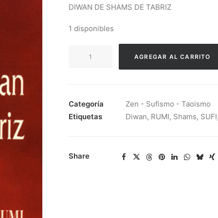
DIWAN DE SHAMS DE TABRIZ
1 disponibles
Rumi
AGREGAR AL CARRITO
-
Diwan
De
Shams
Categoría
Zen - Sufismo - Taoismo
De
Etiquetas
Diwan
,
RUMI
,
Shams
,
SUFI
Tabriz
cantidad
Share