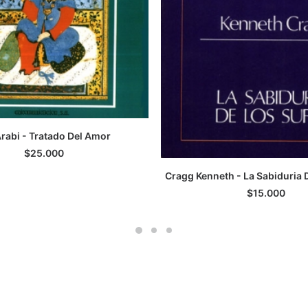
Arabi - Tratado Del Amor
GREGAR AL CARRITO
$
25.000
Cragg Kenneth - La Sabiduria 
LEER MÁS
$
15.000