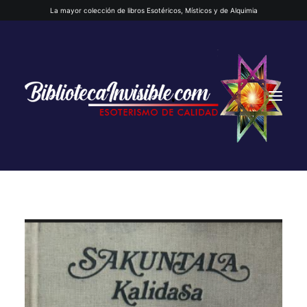
La mayor colección de libros Esotéricos, Místicos y de Alquimia
INICIO
QUIENES SOMOS