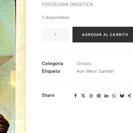
PSICOLOGIA GNOSTICA
1 disponibles
Aun
AGREGAR AL CARRITO
Weor
Samael
-
Psicologia
Categoría
Gnosis
Gnostica
Etiqueta
Aun Weor Samael
cantidad
Share