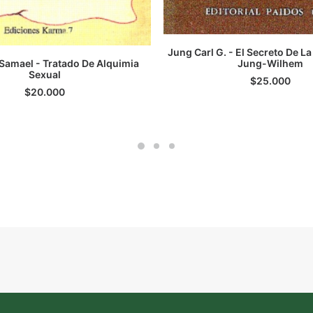
Jung Carl G. - El Secreto De La
Jung-Wilhem
LEER MÁS
Samael - Tratado De Alquimia
LEER MÁS
Sexual
$
25.000
$
20.000