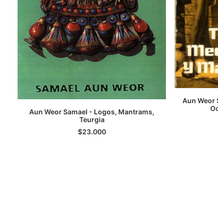
Aun Weor 
Oc
Aun Weor Samael - Logos, Mantrams,
AGREGAR AL CARRITO
Teurgia
$
23.000