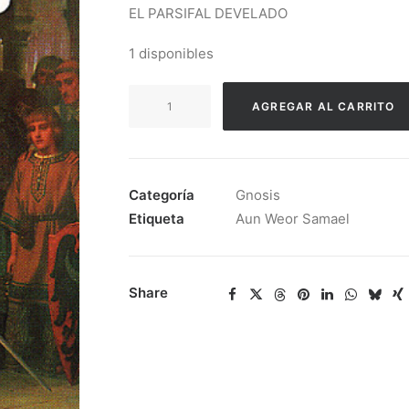
EL PARSIFAL DEVELADO
1 disponibles
Aun
AGREGAR AL CARRITO
Weor
Samael
-
El
Categoría
Gnosis
Parsifal
Etiqueta
Aun Weor Samael
Develado
cantidad
Share