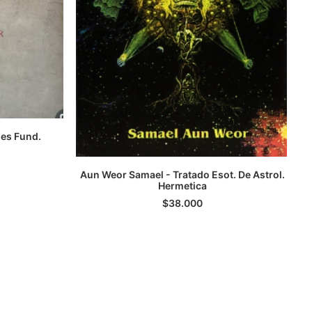
es Fund.
TO
Aun Weor Samael - Tratado Esot. De Astrol.
Hermetica
LEER MÁS
$
38.000