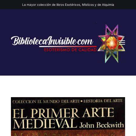
La mayor colección de libros Esotéricos, Místicos y de Alquimia
INICIO
QUIENES SOMOS