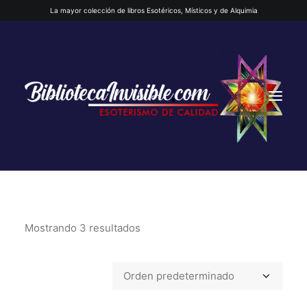
La mayor colección de libros Esotéricos, Místicos y de Alquimia
Mostrando 3 resultados
INICIO
QUIENES SOMOS