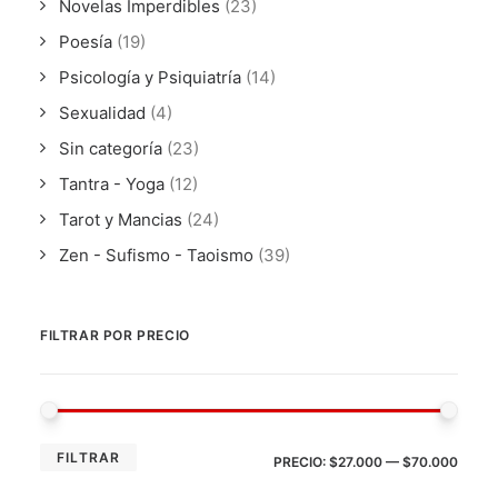
Novelas Imperdibles
(23)
Poesía
(19)
Psicología y Psiquiatría
(14)
Sexualidad
(4)
Sin categoría
(23)
Tantra - Yoga
(12)
Tarot y Mancias
(24)
Zen - Sufismo - Taoismo
(39)
FILTRAR POR PRECIO
PRE
PRE
FILTRAR
PRECIO:
$27.000
—
$70.000
MÍN
MÁX