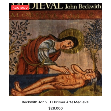
AGOTADO
CATEGORÍAS
AUTORES DESTACADOS
GLOSARIO
CONTACTO
LOGIN / REGISTER
CART
Beckwith John - El Primer Arte Medieval
LEER MÁS
$
28.000